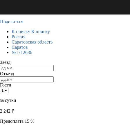
Поделиться
К поиску
К поиску
Россия
Саратовская область
Саратов
№1712636
Заезд
Отъезд
Гости
за сутки
2 242
₽
Предоплата 15 %